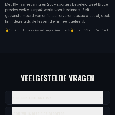
Met 16+ jaar ervaring en 250+ sporters begeleid weet Bruce
precies welke aanpak werkt voor beginners. Zelf
getransformeerd van onfit naar ervaren obstacle-atleet, deelt
hij in deze gids de lessen die hij heeft geleerd.
4× Dutch Fitness Award regio Den Bosch
Strong Viking Certified
VEELGESTELDE VRAGEN
IS DE GIDS ECHT GRATIS?
VOOR WIE IS DEZE GIDS BEDOELD?